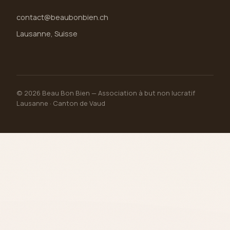
contact@beaubonbien.ch
Lausanne, Suisse
©
2026
Beau Bon Bien — Association à but non lucratif
Lausanne · Canton de Vaud